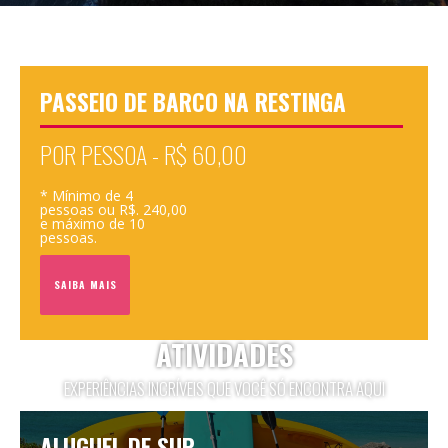
PASSEIO DE BARCO NA RESTINGA
POR PESSOA - R$ 60,00
* Mínimo de 4
pessoas ou R$. 240,00
e máximo de 10
pessoas.
SAIBA MAIS
ATIVIDADES
EXPERIÊNCIAS INCRÍVEIS QUE VOCÊ SÓ ENCONTRA AQUI
ALUGUEL DE SUP