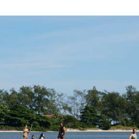
550
$33
UMA REMADA
E VOCÊ NÃO ESTÁ MAIS NO MESMO LUGAR